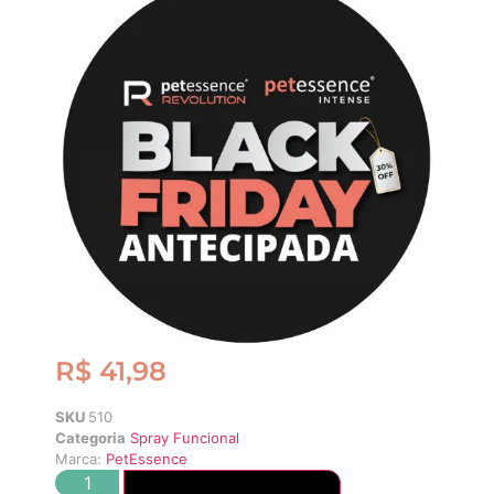
R$
41,98
SKU
510
Categoria
Spray Funcional
Marca:
PetEssence