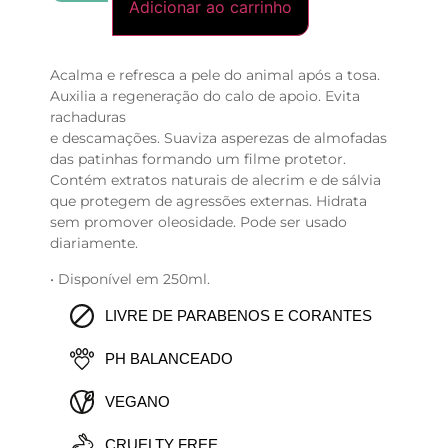
Adicionar ao carrinho
Acalma e refresca a pele do animal após a tosa.
Auxilia a regeneração do calo de apoio. Evita
rachaduras
e descamações. Suaviza asperezas de almofadas
das patinhas formando um filme protetor.
Contém extratos naturais de alecrim e de sálvia
que protegem de agressões externas. Hidrata
sem promover oleosidade. Pode ser usado
diariamente.
• Disponível em 250ml.
LIVRE DE PARABENOS E CORANTES
PH BALANCEADO
VEGANO
CRUELTY FREE