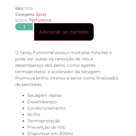
SKU
1519
Categoria
Spray
Marca:
PetEssence
Adicionar ao carrinho
O Spray Funcional possui múltiplas funções e
pode ser usado na remoção de nós e
desembaraço dos pelos, como agente
termoprotetor e acelerador da secagem.
Promove brilho intenso e serve como finalizador
de penteado.
Secagem rápida
Desembaraço
Condicionamento
Brilho
Termoproteção
Prevenção de nós
Disponível em 300ml.