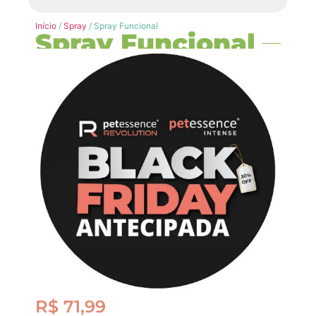
Início
/
Spray
/ Spray Funcional
Spray Funcional
R$
71,99