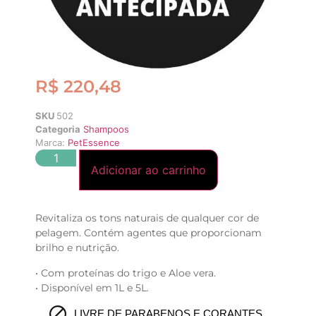
R$
220,48
SKU
502
Categoria
Shampoos
Marca:
PetEssence
Adicionar ao carrinho
Revitaliza os tons naturais de qualquer cor de
pelagem. Contém agentes que proporcionam
brilho e nutrição.
• Com proteínas do trigo e Aloe vera.
• Disponível em 1L e 5L.
LIVRE DE PARABENOS E CORANTES