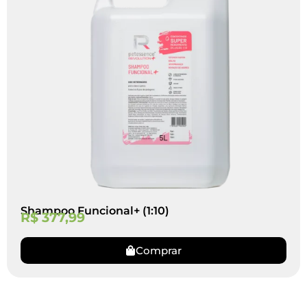
Shampoo Funcional+ (1:10)
R$
377,99
Comprar