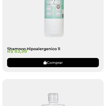
Shampoo Hipoalergenico 1l
R$
83,98
Comprar