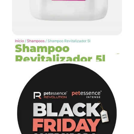
Início
/
Shampoos
/ Shampoo Revitalizador 5l
Shampoo
Revitalizador 5l