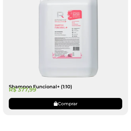
Shampoo Funcional+ (1:10)
R$
377,99
Comprar