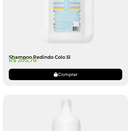
Shampoo Pedindo Colo 5l
R$
205,78
Comprar