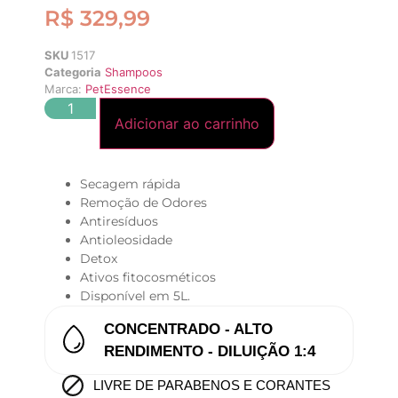
R$
329,99
SKU
1517
Categoria
Shampoos
Marca:
PetEssence
Adicionar ao carrinho
Secagem rápida
Remoção de Odores
Antiresíduos
Antioleosidade
Detox
Ativos fitocosméticos
Disponível em 5L.
CONCENTRADO - ALTO
RENDIMENTO - DILUIÇÃO 1:4
LIVRE DE PARABENOS E CORANTES