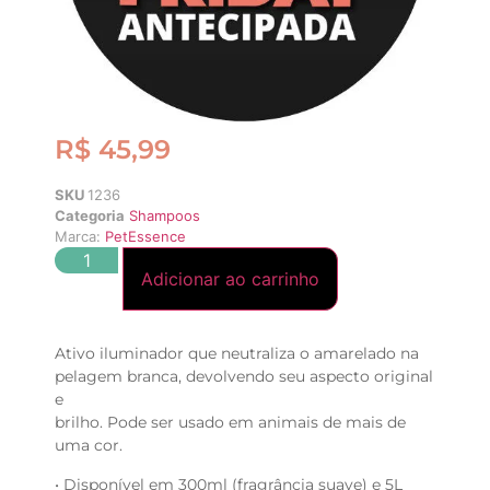
R$
45,99
SKU
1236
Categoria
Shampoos
Marca:
PetEssence
Adicionar ao carrinho
Ativo iluminador que neutraliza o amarelado na
pelagem branca, devolvendo seu aspecto original
e
brilho. Pode ser usado em animais de mais de
uma cor.
• Disponível em 300ml (fragrância suave) e 5L