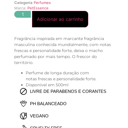
Categoria
Perfumes
Marca:
PetEssence
Adicionar ao carrinho
Fragrância inspirada em marcante fragrância
masculina conhecida mundialmente, com notas
frescas e personalidade forte, deixa o macho
perfumado por mais tempo. O frescor do
território.
Perfume de longa duração com
notas frescas e personalidade forte.
Disponível em 500ml
LIVRE DE PARABENOS E CORANTES
PH BALANCEADO
VEGANO