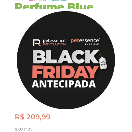
Perfume Blue
R$
209,99
SKU
1485