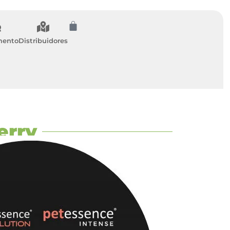
mento
Distribuidores
erry