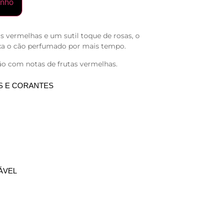
inho
 vermelhas e um sutil toque de rosas, o
ixa o cão perfumado por mais tempo.
o com notas de frutas vermelhas.
S E CORANTES
ÁVEL