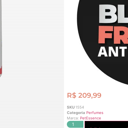
R$
209,99
SKU
1554
Categoria
Perfumes
Marca:
PetEssence