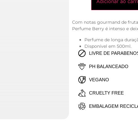
Adicionar ao carr
Com notas gourmand de frutas
Perfume Berry é intenso e de
Perfume de longa duraçã
Disponível em 500ml.
LIVRE DE PARABENO
PH BALANCEADO
VEGANO
CRUELTY FREE
EMBALAGEM RECICL