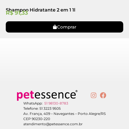
Shampoo Hidratante 2 em 1 1l
R$
91,33
Comprar
WhatsApp:
51 98130-8783
Telefone: 51 3223 9505
Av. França, 409 – Navegantes – Porto Alegre/RS
CEP 90230-220
atendimento@petessence.com.br