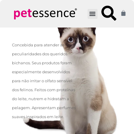
Quem Somos
Encontre um Distribuidor
Concebida para atender as
peculiaridades dos queridos
bichanos. Seus produtos foram
especialmente desenvolvidos
para não irritar o olfato sensível
dos felinos. Feitos com proteínas
do leite, nutrem e hidratam a
pelagem. Apresentam perfumes
suaves inspirados em leite.